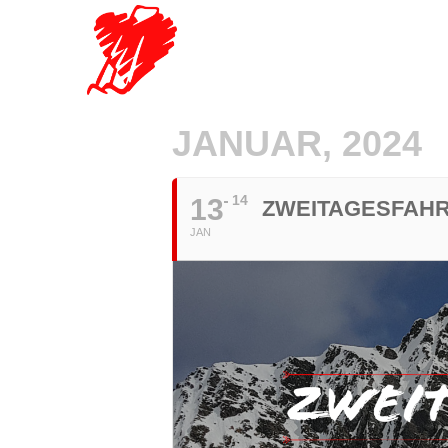
JANUAR, 2024
14
13
ZWEITAGESFAHR
JAN