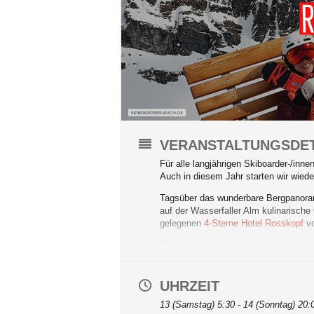
VERANSTALTUNGSDET
Für alle langjährigen Skiboarder-/inn
Auch in diesem Jahr starten wir wieder
Tagsüber das wunderbare Bergpanoram
auf der Wasserfaller Alm kulinarisch
gelegenen
4-Sterne Hotel Rosskopf
vo
Ob als Dauerbrenner oder zum ersten 
und erlebt gemeinsam mit uns zwei wu
Hier ist für jeden das Richtige dabei
UHRZEIT
13 (Samstag) 5:30 - 14 (Sonntag) 20: