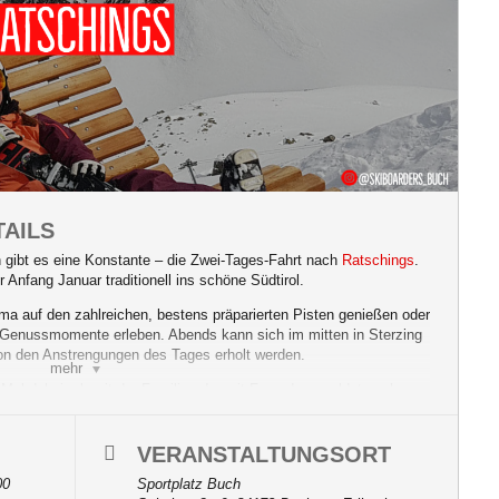
AILS
en gibt es eine Konstante – die Zwei-Tages-Fahrt nach
Ratschings
.
 Anfang Januar traditionell ins schöne Südtirol.
a auf den zahlreichen, bestens präparierten Pisten genießen oder
e Genussmomente erleben. Abends kann sich im mitten in Sterzing
n den Anstrengungen des Tages erholt werden.
mehr
Mal dabei, ob mit der Familie oder mit Freunden, meldet euch an
ndervolle Tage im schönen Südtirol.
! Anmelden, Mitfahren und Spaß haben! Wir freuen uns auf euch!
VERANSTALTUNGSORT
00
Sportplatz Buch