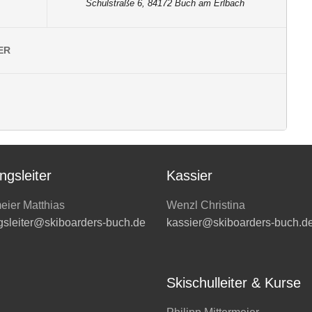
Schulstraße 6, 84172 Buch am Erlbach
h am Erlbach
ER
 Halbpension
der)
 30€ Nichtmitglieder)
d sich die Vorteile bei unserem Veranstalter Omnibus Wiesheu
ngsleiter
Kassier
eier Matthias
Wenzl Christina
gsleiter@skiboarders-buch.de
kassier@skiboarders-buch.d
Skischulleiter & Kurse