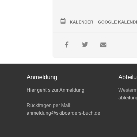
Abfahrt:
5:30 Uhr am Sportplatz Buc
KALENDER
GOOGLE KALEND
Busfahrt inkl. Liftkarte + Hotel mit
Erwachsene:
220€
(+ 30€ Nichtmitglie
Kinder/Jugendliche (ab 2007):
195€
(+
Jetzt Mitglied werden –
klick hier
– un
sichern!
Anmeldung
Abteilu
Hier geht´s zur Anmeldung
Westerm
abteilun
Rückfragen per Mail:
anmeldung@skiboarders-buch.de