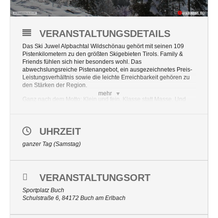
VERANSTALTUNGSDETAILS
Das Ski Juwel Alpbachtal Wildschönau gehört mit seinen 109
Pistenkilometern zu den größten Skigebieten Tirols. Family &
Friends fühlen sich hier besonders wohl. Das
abwechslungsreiche Pistenangebot, ein ausgezeichnetes Preis-
Leistungsverhältnis sowie die leichte Erreichbarkeit gehören zu
den Stärken der Region.
mehr
Ganz nach dem Motto: Klein und fein, Klasse statt Masse. Und
trotzdem kommen Ski-Gäste hier in den Genuss eines großen
Skigebietes.
Achtung
Die neue 8er-Gondelbahn von Auffach auf den
UHRZEIT
Schatzberg bietet noch mehr Komfort und viel Abwechslung für
ganzer Tag (Samstag)
unsere Teilnehmer an der ersten Tagesfahrt im Jahr.
Abfahrt:
um 06.30 Uhr am Sportplatz in Buch
Preis/Leistung:
Busfahrt+ Skipass
VERANSTALTUNGSORT
Sportplatz Buch
Schulstraße 6, 84172 Buch am Erlbach