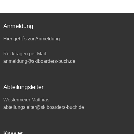
Busfahrt inkl. Liftkarte + Hotel mit Halbpension:
Erwachsene:
279€
Mitglieder / 295€ Nichtmitglieder
Jugend (2006-2008):
219€
Mitglieder / 235€ Nichtmitglieder
Anmeldung
Kinder (2009-2018):
189€
Mitglieder / 205€ Nichtmitglieder
Hier geht´s zur Anmeldung
Jetzt Mitglied werden –
klick hier
– und sich die Vorteile bei
Rückfragen per Mail:
unserem Veranstalter Omnibus Wiesheu sichern!
anmeldung@skiboarders-buch.de
Abteilungsleiter
Westermeier Matthias
abteilungsleiter@skiboarders-buch.de
Kassier