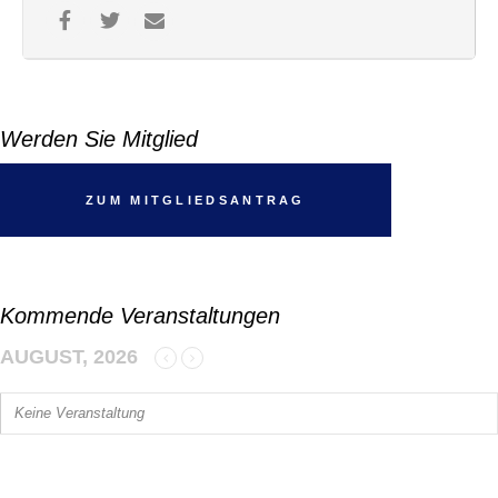
eingeladen, mitzufahren! Während die Kids die Abfahrten
genießen, können die Eltern, Tante und Onkel oder Omas und
Opas ebenfalls ihre Zeit beim Skifahren verbringen und die
herrliche Berglandschaft genießen – oder einfach entspannen
und die Seele baumeln lassen. Das Betreuungsangebot ist
optional und kann auch als Familienwochenende ohne
Betreuung in Gruppen genutzt werden!
Werden Sie Mitglied
Auch am Abend ist für die teilnehmenden Kinder- und
Jugendlichen Spaß garantiert. Die Unterbringung erfolgt im
Bundesport- und Freizeitzentrum Maria Alm
. Hier werden wir
euch ein Programm mit Sport, Spiel und Spaß zusammenstellen
ZUM MITGLIEDSANTRAG
und so auch neben der Piste gemeinsame Erinnerungen
schaffen.
Meldet euch jetzt an und sichert euch euren Platz für dieses
fantastische Skiwochenende! Wir freuen uns darauf, mit euch
unvergessliche Erinnerungen zu schaffen!
Kommende Veranstaltungen
Bitte beachtet: Dieses Angebot ist ausdrücklich kein Skikurs und
gilt nur für bereits fortgeschrittene Skifahrer/-innen- und
AUGUST, 2026
Snowboarder/-innen. Seid ihr nicht sicher, ob ihr schon bereit
dafür seid? – sprecht uns jederzeit an.
Keine Veranstaltung
Abfahrt:
abgesagt