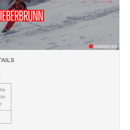
AILS
s
che
bis
e